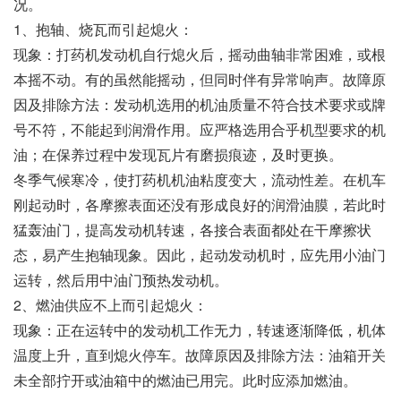
况。
1、抱轴、烧瓦而引起熄火：
现象：打药机发动机自行熄火后，摇动曲轴非常困难，或根
本摇不动。有的虽然能摇动，但同时伴有异常响声。故障原
因及排除方法：发动机选用的机油质量不符合技术要求或牌
号不符，不能起到润滑作用。应严格选用合乎机型要求的机
油；在保养过程中发现瓦片有磨损痕迹，及时更换。
冬季气候寒冷，使打药机机油粘度变大，流动性差。在机车
刚起动时，各摩擦表面还没有形成良好的润滑油膜，若此时
猛轰油门，提高发动机转速，各接合表面都处在干摩擦状
态，易产生抱轴现象。因此，起动发动机时，应先用小油门
运转，然后用中油门预热发动机。
2、燃油供应不上而引起熄火：
现象：正在运转中的发动机工作无力，转速逐渐降低，机体
温度上升，直到熄火停车。故障原因及排除方法：油箱开关
未全部拧开或油箱中的燃油已用完。此时应添加燃油。