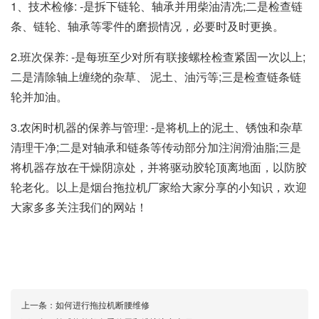
1、技术检修: -是拆下链轮、轴承并用柴油清冼;二是检查链
条、链轮、轴承等零件的磨损情况，必要时及时更换。
2.班次保养: -是每班至少对所有联接螺栓检查紧固一次以上;
二是清除轴上缠绕的杂草、 泥土、油污等;三是检查链条链
轮并加油。
3.农闲时机器的保养与管理: -是将机上的泥土、锈蚀和杂草
清理干净;二是对轴承和链条等传动部分加注润滑油脂;三是
将机器存放在干燥阴凉处，并将驱动胶轮顶离地面，以防胶
轮老化。以上是
烟台拖拉机
厂家给大家分享的小知识，欢迎
大家多多关注我们的网站！
上一条：
如何进行拖拉机断腰维修