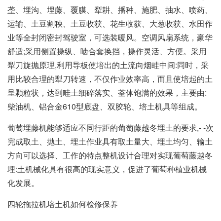
垄、埋沟、埋藤、覆膜、犁耕、播种、施肥、抽水、喷药、
运输、土豆割秧、土豆收获、花生收获、大葱收获、水田作
业等全封闭密封驾驶室，可选装暖风。空调风扇系统，豪华
舒适;采用侧置操纵、啮合套换挡，操作灵活、方便。采用
犁刀旋抛原理,利用导板使培出的土流向烟畦中间:同时，采
用比较合理的犁刀转速，不仅作业效率高，而且使培起的土
呈颗粒状，达到畦土细碎落实、荃体饱满的效果，主要由:
柴油机、铝合金610型底盘、双胶轮、培土机具等组成。
葡萄埋藤机能够适应不同行距的葡萄藤越冬埋土的要求,- -次
完成取土、抛土、埋土作业具有取土量大、埋土均匀、输土
方向可以选择、工作的特点整机设计合理对实现葡萄藤越冬
埋:土机械化具有很高的现实意义，促进了葡萄种植业机械
化发展。
四轮拖拉机培土机如何检修保养