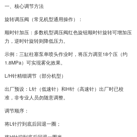
‌一、核心调节方法‌
‌旋转调压阀（常见机型通用操作）‌：
‌顺时针加压‌：多数机型调压阀红色旋钮顺时针旋转可增加压
力，逆时针旋转则降低压力。
‌示例‌：三缸柱塞泵单喷头作业时，将压力调至‌18个压（约
1.8MPa）‌可实现雾化效果。
‌L/H针精细调节（部分机型）‌
‌出厂预设‌：L针（低速针）和H针（高速针）出厂时已校
准，非专业人员勿随意调整。
‌调节顺序‌：
将L针拧到底后回退‌一圈‌；
将H针拧到底后回退‌一圈半‌。