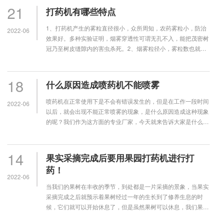
21
打药机有哪些特点
1、打药机产生的雾粒直径很小，众所周知，农药雾粒小，防治
2022-06
效果好。多种实验证明，烟雾穿透性可谓无孔不入，能把茂密树
冠乃至树皮缝隙内的害虫杀死。2、烟雾粒径小，雾粒数也就
多。实验证明，单位面积上的雾粒数量···
18
什么原因造成喷药机不能喷雾
喷药机在正常使用下是不会有错误发生的，但是在工作一段时间
2022-06
以后，就会出现不能正常喷雾的现象，是什么原因造成这种现象
的呢？我们作为这方面的专业厂家，今天就来告诉大家是什么原
因造成的，一起来看一下。 喷药···
14
果实采摘完成后要用果园打药机进行打
药！
2022-06
当我们的果树在丰收的季节，到处都是一片采摘的景象，当果实
采摘完成之后就预示着果树经过一年的生长到了修养生息的时
候，它们就可以开始休息了，但是虽然果树可以休息，我们果农
却不能，因为还有很多的后续管理工作···