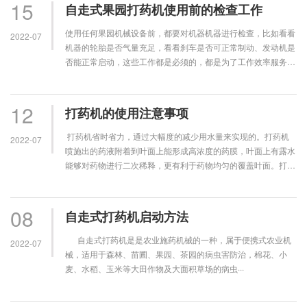
15
自走式果园打药机使用前的检查工作
使用任何果园机械设备前，都要对机器机器进行检查，比如看看
2022-07
机器的轮胎是否气量充足，看看刹车是否可正常制动、发动机是
否能正常启动，这些工作都是必须的，都是为了工作效率服务。
果园打药机作为果园使用频率较高的···
12
打药机的使用注意事项
打药机省时省力，通过大幅度的减少用水量来实现的。打药机
2022-07
喷施出的药液附着到叶面上能形成高浓度的药膜，叶面上有露水
能够对药物进行二次稀释，更有利于药物均匀的覆盖叶面。打药
机的使用注意事项：打药···
08
自走式打药机启动方法
自走式打药机是是农业施药机械的一种，属于便携式农业机
2022-07
械，适用于森林、苗圃、果园、茶园的病虫害防治，棉花、小
麦、水稻、玉米等大田作物及大面积草场的病虫···