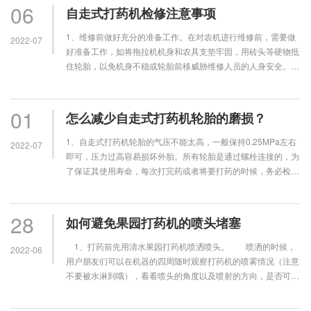
06
自走式打药机检修注意事项
1、维修前做好充分的准备工作。在对农机进行维修前，需要做
2022-07
好准备工作，如将拖拉机机身和农具支垫牢固，用砖头等硬物抵
住轮胎，以免机身不稳或轮胎前移威胁维修人员的人身安全。农
机维修时，要注意修理场地的环境，···
01
怎么减少自走式打药机轮胎的磨损？
1、自走式打药机轮胎的气压不能太高，一般保持0.25MPa左右
2022-07
即可，压力过高容易损坏外胎。所有轮胎是通过螺栓连接的，为
了保证其使用寿命，每次打完药或者将要打药的时候，务必检查
轮胎的安装螺栓是否松动。2···
28
如何避免果园打药机的喷头堵塞
1、打药前先用清水果园打药机喷洒喷头。 喷洒的时候，
2022-06
用户朋友们可以在机器的四周随时观察打药机的喷雾情况（注意
不要被水淋到哦），看看喷头的角度以及喷射的方向，是否可以
覆盖住果树，以达到果园打药机理想···